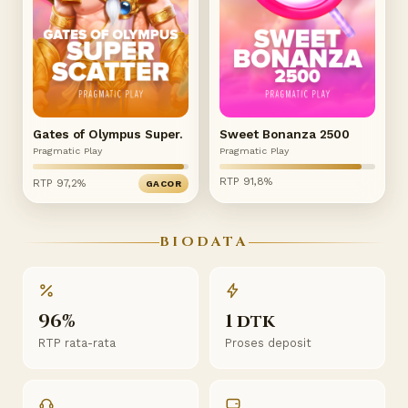
Gates of Olympus Super.
Sweet Bonanza 2500
Pragmatic Play
Pragmatic Play
RTP 91,8%
RTP 97,2%
GACOR
BIODATA
96%
1 dtk
RTP rata-rata
Proses deposit