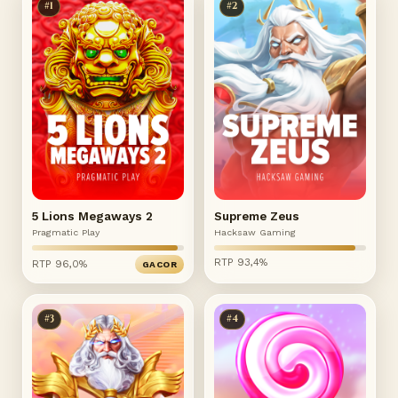
#1
#2
5 Lions Megaways 2
Supreme Zeus
Pragmatic Play
Hacksaw Gaming
RTP 93,4%
RTP 96,0%
GACOR
#3
#4