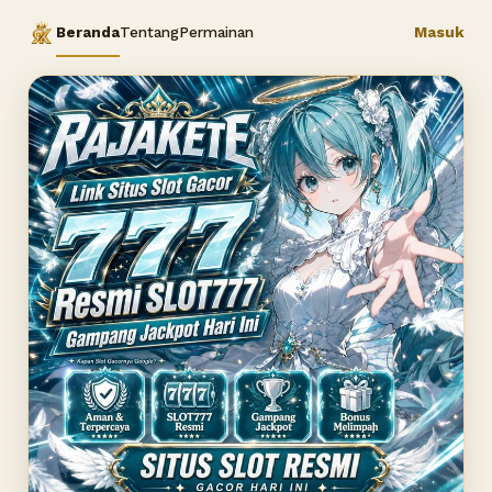
Beranda
Tentang
Permainan
Masuk