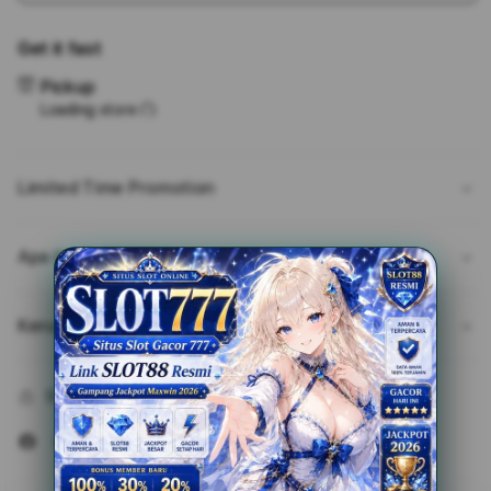
quantity
quant
for
for
Get it fast
SLOT777:
SLOT
Situs
Situs
Pickup
Slot
Slot
Loading store
Gacor
Gaco
777
777
Link
Link
Limited Time Promotion
SLOT88
SLO
Resmi
Resm
Gampang
Gam
Apa itu SLOT777 ?
Jackpot
Jack
Maxwin
Maxw
2026
2026
Kenapa Memilih SLOT777 di SLOT88?
Share