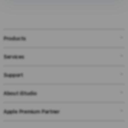
Products
Services
SLOT777
SLOT JACKPOT
Support
AppleCare+
SITUS SLOT
SLOT ONLINE
SLOT GACOR
About iStudio
My Account
SLOT
SITUS GACOR
Collection & Delivery
AKUN SLOT
SLOT GACOR HARI INI
Apple Premium Partner
About Us
Returns & Exchanges
Financing Options
GACOR
Find an iStudio near you
Contact Us