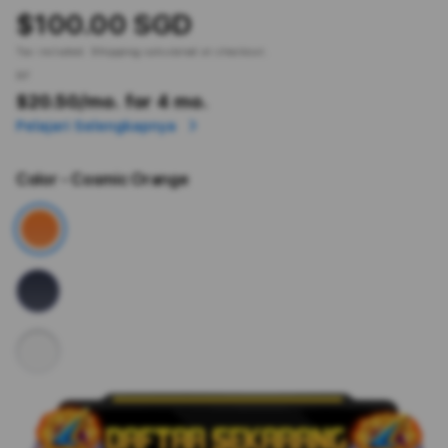
$100.00 SGD
Tax included.
Shipping
calculated at checkout.
or
$20.50
/mo. for 4 mo.
Pelajari Selengkapnya
Color
- Cosmic Orange